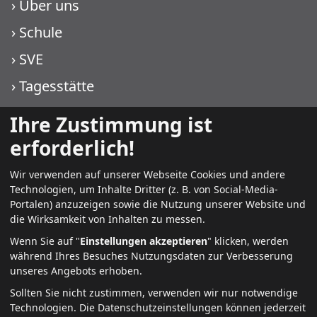
›
Über uns
›
Schule
›
SVE
›
Tagesstätte
›
WIKO KJF
Ihre Zustimmung ist
›
WIKO PMT
erforderlich!
Wir verwenden auf unserer Webseite Cookies und andere
Technologien, um Inhalte Dritter (z. B. von Social-Media-
Weitere Infos
Portalen) anzuzeigen sowie die Nutzung unserer Website und
die Wirksamkeit von Inhalten zu messen.
›
Kontakt
Wenn Sie auf "
Einstellungen akzeptieren
" klicken, werden
während Ihres Besuches Nutzungsdaten zur Verbesserung
›
aktuell
unseres Angebots erhoben.
›
Jobs + Karriere
Sollten Sie nicht zustimmen, verwenden wir nur notwendige
Technologien.
Die Datenschutzeinstellungen können jederzeit
›
Datenschutz