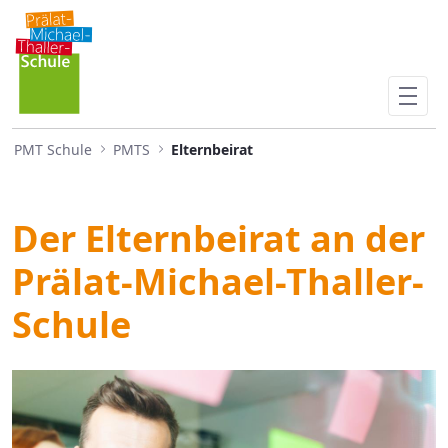
Elternbeirat
Skip to Main Content
PMT Schule
PMTS
Elternbeirat
Der Elternbeirat an der
Prälat-Michael-Thaller-
Schule