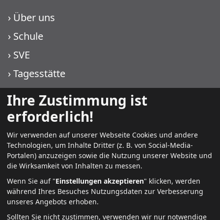
›
Über uns
›
Schule
›
SVE
›
Tagesstätte
›
WIKO KJF
Ihre Zustimmung ist
›
WIKO PMT
erforderlich!
Wir verwenden auf unserer Webseite Cookies und andere
Technologien, um Inhalte Dritter (z. B. von Social-Media-
Weitere Infos
Portalen) anzuzeigen sowie die Nutzung unserer Website und
die Wirksamkeit von Inhalten zu messen.
›
Kontakt
Wenn Sie auf "
Einstellungen akzeptieren
" klicken, werden
während Ihres Besuches Nutzungsdaten zur Verbesserung
›
aktuell
unseres Angebots erhoben.
›
Jobs + Karriere
Sollten Sie nicht zustimmen, verwenden wir nur notwendige