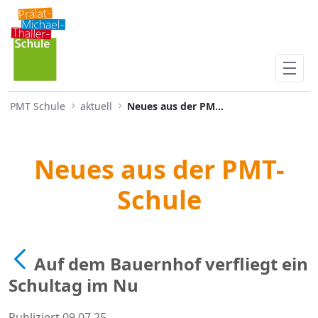
Auf dem Bauernhof verfliegt 
Skip to Main Content
PMT Schule
aktuell
Neues aus der PMTS
Neues aus der PMT-
Schule
Auf dem Bauernhof verfliegt ein
Schultag im Nu
Publiziert 09.07.25