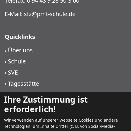
Telefax: 0 94 43 9 28 50-3 00
E-Mail:
sfz@pmt-schule.de
Quicklinks
›
Über uns
›
Schule
›
SVE
›
Tagesstätte
›
WIKO KJF
Ihre Zustimmung ist
›
WIKO PMT
erforderlich!
Wir verwenden auf unserer Webseite Cookies und andere
Technologien, um Inhalte Dritter (z. B. von Social-Media-
Weitere Infos