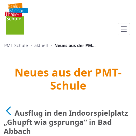
Ausflug in den Indoorspielpl
Skip to Main Content
PMT Schule
aktuell
Neues aus der PMTS
Neues aus der PMT-
Schule
Ausflug in den Indoorspielplatz
„Ghupft wia gsprunga“ in Bad
Abbach