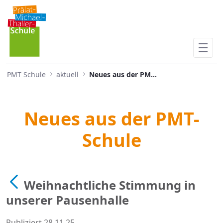
Weihnachtliche Stimmung in 
Skip to Main Content
PMT Schule
aktuell
Neues aus der PMTS
Neues aus der PMT-
Schule
Weihnachtliche Stimmung in
unserer Pausenhalle
Publiziert 28.11.25