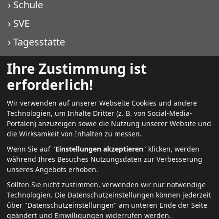
›
Schule
›
SVE
›
Tagesstätte
›
WIKO KJF
Ihre Zustimmung ist
›
WIKO PMT
erforderlich!
Wir verwenden auf unserer Webseite Cookies und andere
Technologien, um Inhalte Dritter (z. B. von Social-Media-
Weitere Infos
Portalen) anzuzeigen sowie die Nutzung unserer Website und
die Wirksamkeit von Inhalten zu messen.
›
Kontakt
Wenn Sie auf "
Einstellungen akzeptieren
" klicken, werden
während Ihres Besuches Nutzungsdaten zur Verbesserung
›
aktuell
unseres Angebots erhoben.
›
Jobs + Karriere
Sollten Sie nicht zustimmen, verwenden wir nur notwendige
Technologien.
Die Datenschutzeinstellungen können jederzeit
›
Datenschutz
über "Datenschutzeinstellungen" am unteren Ende der Seite
geändert und Einwilligungen widerrufen werden.
›
Impressum